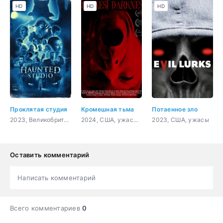
HD
HD
HD
Проклятая студия
Кромешная тьма
Потаенное зло
2023, Великобритания, ужасы, комедия
2024, США, ужасы, драма
2023, США, ужасы
Оставить комментарий
Написать комментарий
Всего комментариев
0