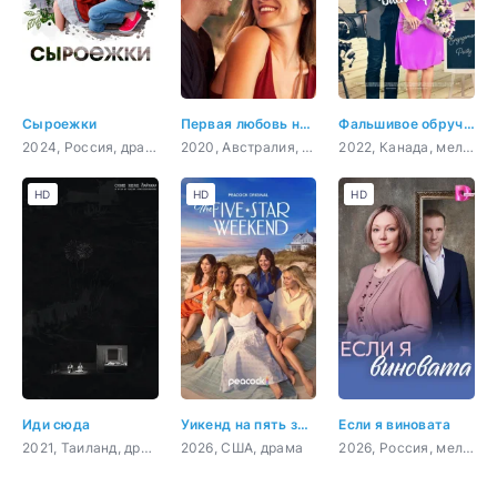
Сыроежки
Первая любовь навсегда
Фальшивое обручение
2024, Россия, драма
2020, Австралия, Филиппины, драма, мелодрама
2022, Канада, мелодрама, комедия
HD
HD
HD
Иди сюда
Уикенд на пять звёзд
Если я виновата
2021, Таиланд, драма
2026, США, драма
2026, Россия, мелодрама