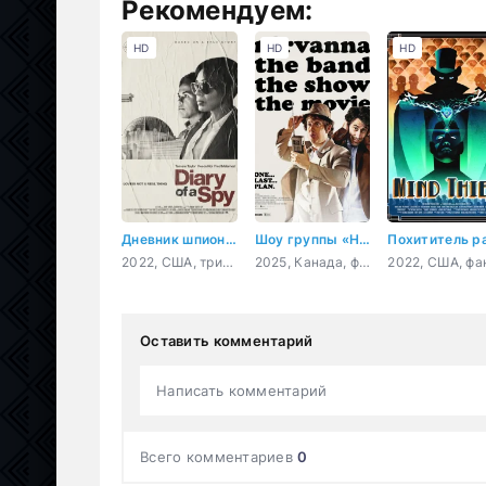
Рекомендуем:
HD
HD
HD
Дневник шпионки
Шоу группы «Нирванна». Фильм
2022, США, триллер, драма, мелодрама, детектив
2025, Канада, фантастика, комедия, приключения
Оставить комментарий
Написать комментарий
Всего комментариев
0