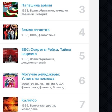
Папашина армия
1968, Великобритания, комедия,
военный, история
Земля гигантов
1968, США, фантастика
BBC: Секреты Рейха. Тайны
нацизма
1998, Великобритания,
документальный
Могучие рейнджеры:
Успеть на помощь
2000, Франция, Япония, США,
фантастика, фэнтези, боевик,
драма, приключения, семейный
Калипсо
1999, Венесуэла, драма,
мелодрама