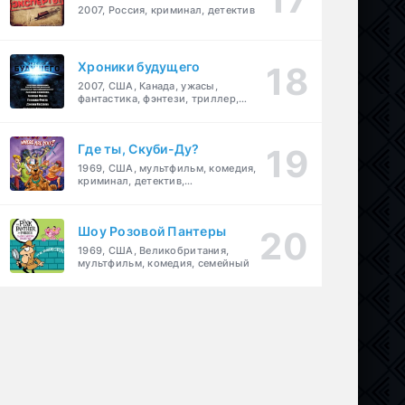
2007, Россия, криминал, детектив
Хроники будущего
2007, США, Канада, ужасы,
фантастика, фэнтези, триллер,
драма, детектив
Где ты, Скуби-Ду?
1969, США, мультфильм, комедия,
криминал, детектив,
приключения, семейный
Шоу Розовой Пантеры
1969, США, Великобритания,
мультфильм, комедия, семейный