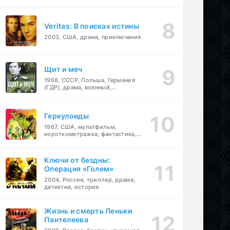
Veritas: В поисках истины
2003, США, драма, приключения
Щит и меч
1968, СССР, Польша, Германия
(ГДР), драма, военный,
приключения
Геркулоиды
1967, США, мультфильм,
короткометражка, фантастика,
приключения
Ключи от бездны:
Операция «Голем»
2004, Россия, триллер, драма,
детектив, история
Жизнь и смерть Леньки
Пантелеева