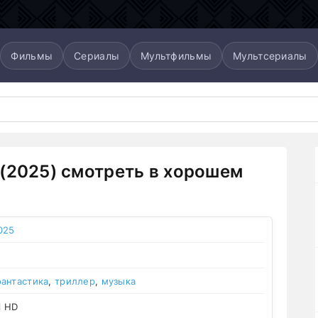
Фильмы
Сериалы
Мультфильмы
Мультсериалы
(2025) смотреть в хорошем
025
фантастика
,
триллер
,
музыка
l HD