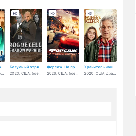
HD
HD
HD
Похититель разума
Безумный отряд: воин тени
Форсаж. На пределе скорости
Хранитель нашего отца
2022, США, фантастика, триллер, комедия, детектив
2020, США, боевик, триллер
2026, США, боевик, криминал
2020, США, драма