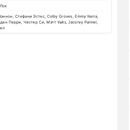
 Лок
эннон, Стефани Эстес, Colby Groves, Emmy Neira,
Иден Перри, Честер Си, Мэтт Уайз, Jacorey Palmer,
sen