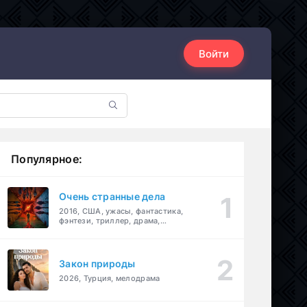
Войти
Популярное:
Очень странные дела
2016, США, ужасы, фантастика,
фэнтези, триллер, драма,
детектив
Закон природы
2026, Турция, мелодрама