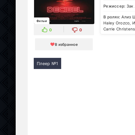
Режиссер:
Зак
В ролях:
Ализ Ш
Фильм
Haley Orozco, 
Carrie Christen
0
0
В избранное
Плеер №1