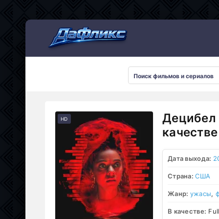
Мультсериалы
Децибел 
HD
качестве
Дата выхода:
2
Страна:
США
Жанр:
ужасы
,
В качестве:
Ful