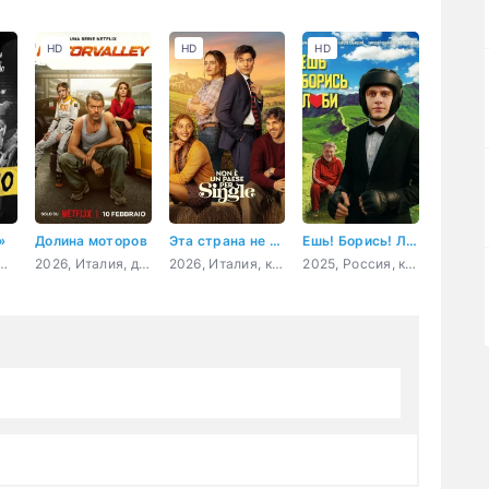
HD
HD
HD
»
Долина моторов
Эта страна не для одиноких
Ешь! Борись! Люби!
лия, мультфильм, комедия
2026, Италия, драма, спорт
2026, Италия, комедия
2025, Россия, комедия