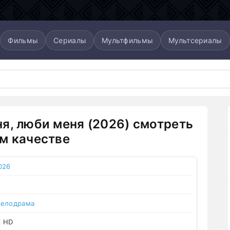
Фильмы
Сериалы
Мультфильмы
Мультсериалы
я, люби меня (2026) смотреть
м качестве
026
елодрама
l HD