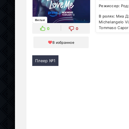
Режиссер:
Род
В ролях:
Миа Дж
Фильм
Michelangelo Vi
Tommaso Capora
0
0
В избранное
Плеер №1