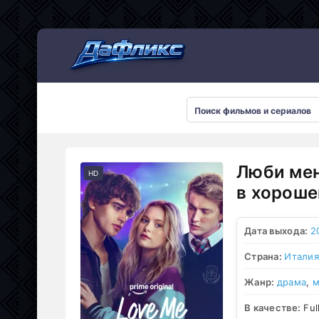
Мультсериалы
Люби мен
HD
в хороше
Дата выхода:
2
Страна:
Италия
Жанр:
драма
,
м
В качестве:
Ful