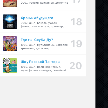
2007, Россия, криминал, детектив
Хроники будущего
2007, США, Канада, ужасы,
фантастика, фэнтези, триллер,
драма, детектив
Где ты, Скуби-Ду?
1969, США, мультфильм, комедия,
криминал, детектив,
приключения, семейный
Шоу Розовой Пантеры
1969, США, Великобритания,
мультфильм, комедия, семейный