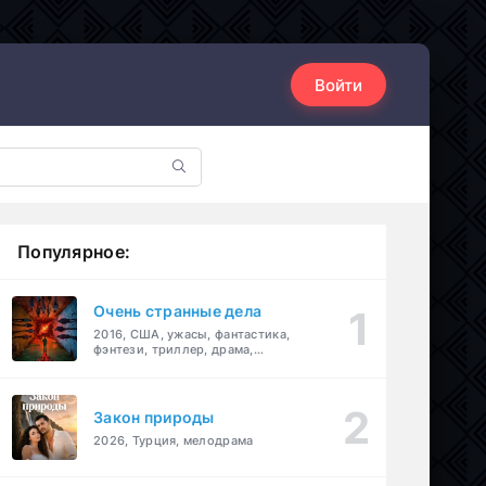
Войти
Популярное:
Очень странные дела
2016, США, ужасы, фантастика,
фэнтези, триллер, драма,
детектив
Закон природы
2026, Турция, мелодрама