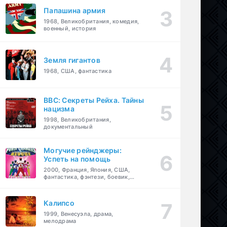
Папашина армия
1968, Великобритания, комедия,
военный, история
Земля гигантов
1968, США, фантастика
BBC: Секреты Рейха. Тайны
нацизма
1998, Великобритания,
документальный
Могучие рейнджеры:
Успеть на помощь
2000, Франция, Япония, США,
фантастика, фэнтези, боевик,
драма, приключения, семейный
Калипсо
1999, Венесуэла, драма,
мелодрама