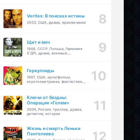
Veritas: В поисках истины
2003, США, драма, приключения
Щит и меч
1968, СССР, Польша, Германия
(ГДР), драма, военный,
приключения
Геркулоиды
1967, США, мультфильм,
короткометражка, фантастика,
приключения
Ключи от бездны:
Операция «Голем»
2004, Россия, триллер, драма,
детектив, история
Жизнь и смерть Леньки
Пантелеева