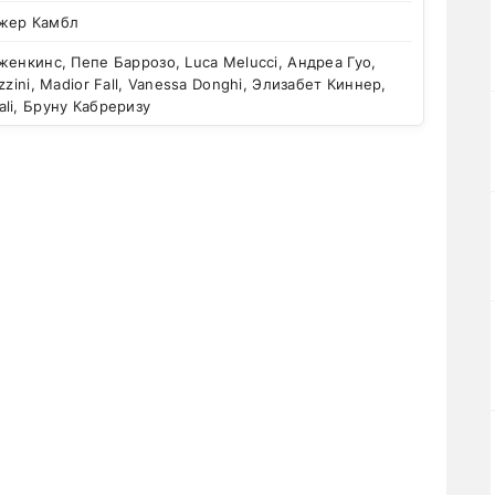
жер Камбл
енкинс, Пепе Баррозо, Luca Melucci, Андреа Гуо,
zzini, Madior Fall, Vanessa Donghi, Элизабет Киннер,
li, Бруну Кабреризу