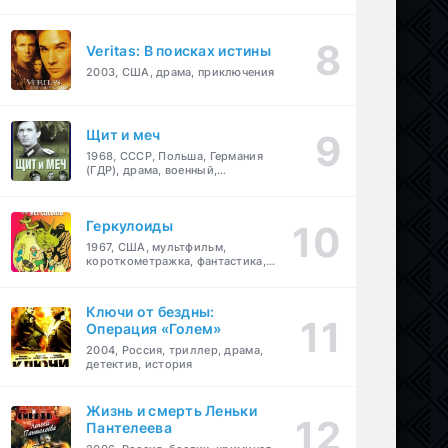
Veritas: В поисках истины
2003, США, драма, приключения
Щит и меч
1968, СССР, Польша, Германия
(ГДР), драма, военный,
приключения
Геркулоиды
1967, США, мультфильм,
короткометражка, фантастика,
приключения
Ключи от бездны:
Операция «Голем»
2004, Россия, триллер, драма,
детектив, история
Жизнь и смерть Леньки
Пантелеева