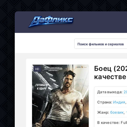
Мультсериалы
Боец (20
HD
качестве
Дата выхода:
2
Страна:
Индия
Жанр:
боевик
,
В качестве:
Ful