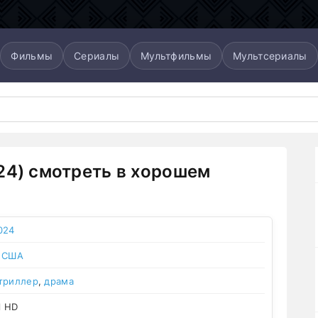
Фильмы
Сериалы
Мультфильмы
Мультсериалы
24) смотреть в хорошем
024
,
США
триллер
,
драма
l HD