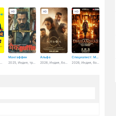
HD
HD
HD
Макгаффин
Альфа
Специалист: Месть
20, Индия, драма, комедия
2025, Индия, триллер, драма, детектив
2026, Индия, боевик, триллер
2026, Индия, боевик, триллер, криминал