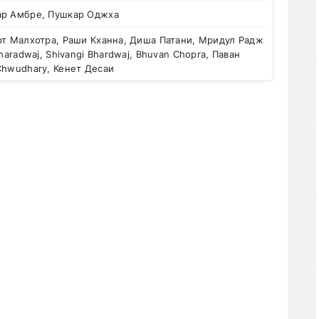
ар Амбре, Пушкар Оджха
т Малхотра, Раши Кханна, Диша Патани, Мридул Радж
Bharadwaj, Shivangi Bhardwaj, Bhuvan Chopra, Паван
Chwudhary, Кенет Десаи