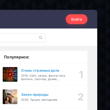
Войти
Популярное:
Очень странные дела
2016, США, ужасы, фантастика,
фэнтези, триллер, драма,
детектив
Закон природы
2026, Турция, мелодрама