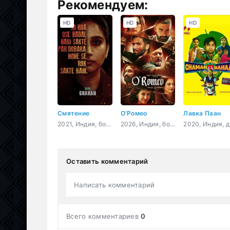
Рекомендуем:
HD
HD
HD
Смятение
О'Ромео
Лавка Паан
2021, Индия, боевик, триллер, драма, история
2026, Индия, боевик, драма, мелодрама, криминал, триллер
20
Оставить комментарий
Написать комментарий
Всего комментариев
0