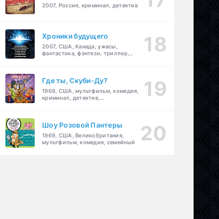
2007, Россия, криминал, детектив
Хроники будущего
2007, США, Канада, ужасы,
фантастика, фэнтези, триллер,
драма, детектив
Где ты, Скуби-Ду?
1969, США, мультфильм, комедия,
криминал, детектив,
приключения, семейный
Шоу Розовой Пантеры
1969, США, Великобритания,
мультфильм, комедия, семейный