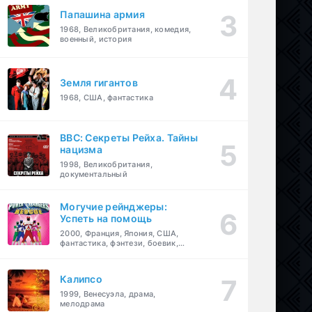
Папашина армия
1968, Великобритания, комедия,
военный, история
Земля гигантов
1968, США, фантастика
BBC: Секреты Рейха. Тайны
нацизма
1998, Великобритания,
документальный
Могучие рейнджеры:
Успеть на помощь
2000, Франция, Япония, США,
фантастика, фэнтези, боевик,
драма, приключения, семейный
Калипсо
1999, Венесуэла, драма,
мелодрама