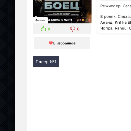
Режиссер:
Саг
В ролях:
Сидхар
Фильм
Ананд, Kritika 
Чопра, Rahuul 
0
0
В избранное
Плеер №1