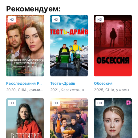
Рекомендуем:
HD
HD
HD
Расследования Руби Херринг: Предсказание убийства
Тесть-Драйв
Обсессия
2020, США, криминал, детектив
2021, Казахстан, комедия
2025, США, ужасы
HD
HD
HD