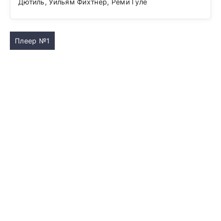
Дютиль, Уильям Фихтнер, Реми Гуле
Плеер №1