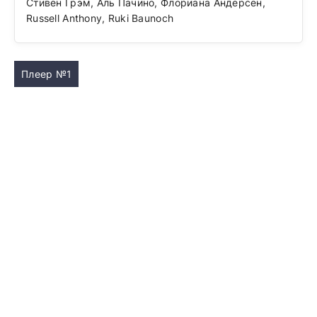
Стивен Грэм, Аль Пачино, Флориана Андерсен,
Russell Anthony, Ruki Baunoch
Плеер №1