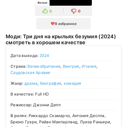
Фильм
0
0
В избранное
Моди: Три дня на крыльях безумия (2024)
смотреть в хорошем качестве
Дата выхода:
2024
Страна:
Великобритания
,
Венгрия
,
Италия
,
Саудовская Аравия
Жанр:
драма
,
биография
,
комедия
В качестве:
Full HD
Режиссер:
Джонни Депп
В ролях:
Риккардо Скамарчо, Антония Деспла,
Брюно Гуэри, Райан Макпарланд, Луиза Раньери,