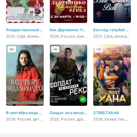
Рождественский чудак
Как Деревянко Чехова играл
Бал под голубой луной
2021, США, боевик, комедия
2026, Россия, комедия
2021, США, мелодрама
HD
HD
HD
В сентябре вода холодная
Солдат по кличке Рекс
STREETХАНА
2026, Россия, детектив, криминал
2025, Россия, драма, военный
2026, Казахстан, комедия