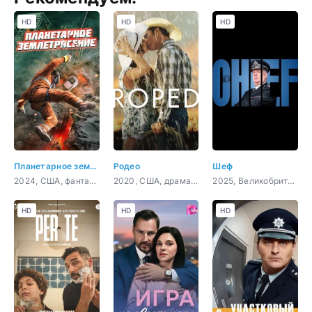
HD
HD
HD
Планетарное землетрясение
Родео
Шеф
2024, США, фантастика, приключения
2020, США, драма, мелодрама
2025, Великобритания, комедия
HD
HD
HD