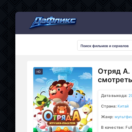
Мультсериалы
Отряд А.
HD
смотреть
Дата выхода:
2
Страна:
Китай
Жанр:
мультфи
В качестве:
Ful