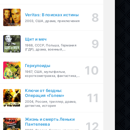
Veritas: В поисках истины
2003, США, драма, приключения
Щит и меч
1968, СССР, Польша, Германия
(ГДР), драма, военный,
приключения
Геркулоиды
1967, США, мультфильм,
короткометражка, фантастика,
приключения
Ключи от бездны:
Операция «Голем»
2004, Россия, триллер, драма,
детектив, история
Жизнь и смерть Леньки
Пантелеева