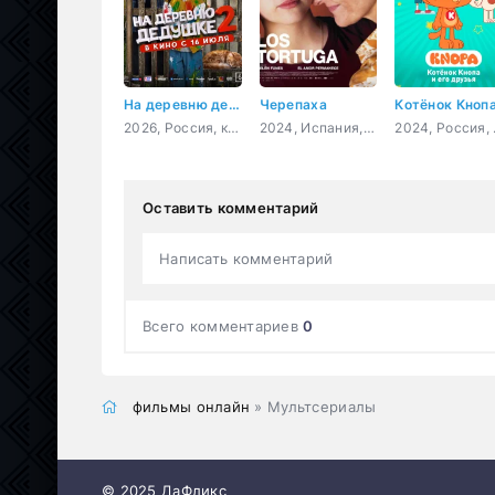
На деревню дедушке 2
Черепаха
2026, Россия, комедия, семейный
2024, Испания, Чили, драма
2024, Рос
Оставить комментарий
Написать комментарий
Всего комментариев
0
фильмы онлайн
» Мультсериалы
© 2025 ДаФликс