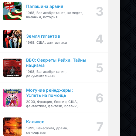
Папашина армия
1968, Великобритания, комедия,
военный, история
Земля гигантов
1968, США, фантастика
BBC: Секреты Рейха. Тайны
нацизма
1998, Великобритания,
документальный
Могучие рейнджеры:
Успеть на помощь
2000, Франция, Япония, США,
фантастика, фэнтези, боевик,
драма, приключения, семейный
Калипсо
1999, Венесуэла, драма,
мелодрама