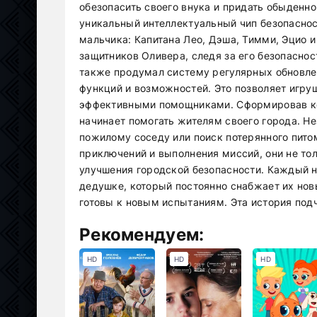
обезопасить своего внука и придать обыденно
уникальный интеллектуальный чип безопаснос
мальчика: Капитана Лео, Дэша, Тимми, Эцио 
защитников Оливера, следя за его безопасно
также продумал систему регулярных обновле
функций и возможностей. Это позволяет игру
эффективными помощниками. Сформировав ко
начинает помогать жителям своего города. Н
пожилому соседу или поиск потерянного питом
приключений и выполнения миссий, они не тол
улучшения городской безопасности. Каждый н
дедушке, который постоянно снабжает их но
готовы к новым испытаниям. Эта история под
Рекомендуем:
HD
HD
HD