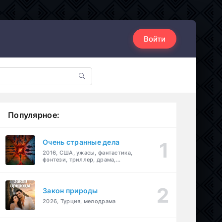
Войти
Популярное:
Очень странные дела
2016, США, ужасы, фантастика,
фэнтези, триллер, драма,
детектив
Закон природы
2026, Турция, мелодрама