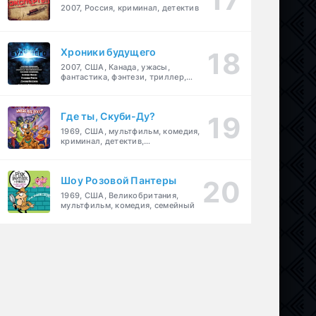
2007, Россия, криминал, детектив
Хроники будущего
2007, США, Канада, ужасы,
фантастика, фэнтези, триллер,
драма, детектив
Где ты, Скуби-Ду?
1969, США, мультфильм, комедия,
криминал, детектив,
приключения, семейный
Шоу Розовой Пантеры
1969, США, Великобритания,
мультфильм, комедия, семейный