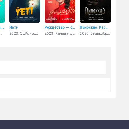
Котёнок Кнопа и его друзья
Йети
Рождество — самое время вернуться домой
Пиноккио: Раскрепощённый
сия, мультфильм, комедия, приключения, семейный
2026, США, ужасы
2023, Канада, драма, мелодрама
2026, Великобритания, США, ужасы, фэнтези, триллер